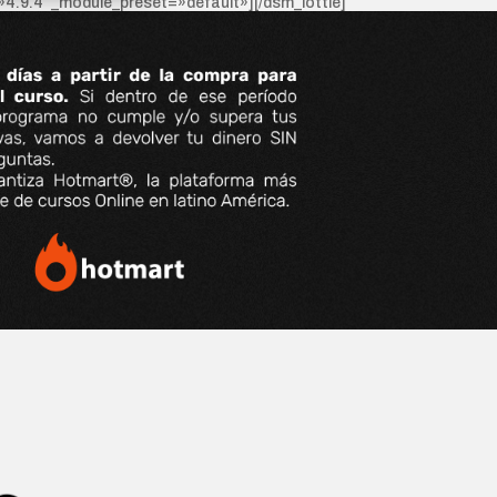
=»4.9.4″ _module_preset=»default»][/dsm_lottie]