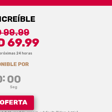
NCREÍBLE
 99.99
 69.99
 próximas 24 horas
ONIBLE POR
:
0
00
Seg
 OFERTA