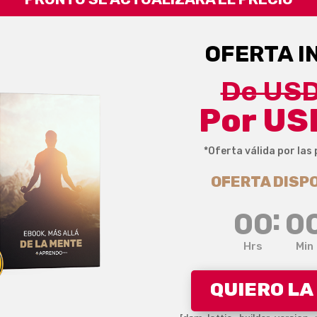
OFERTA I
De USD
Por USD
*Oferta válida por las
OFERTA DISP
:
00
0
Hrs
Min
QUIERO LA